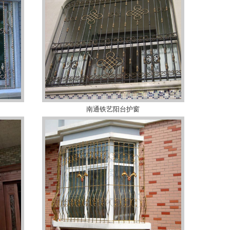
南通铁艺阳台护窗