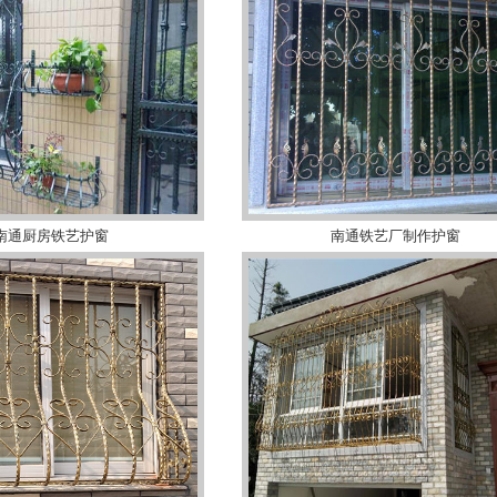
南通厨房铁艺护窗
南通铁艺厂制作护窗